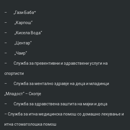
–
„Гази Баба
“
–
„Карпош“
–
„Кисела Вода“
–
„Центар“
–
„Чаир“
–
Служба за превентивни и здравствени услуги на
спортисти
–
Служба за ментално здравје на деца и младинци
„Младост“ – Скопје
–
Служба за здравствена заштита на мајки и деца
–
Служба за итна медицинска помош со домашно лекување и
итна стоматолошка помош