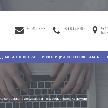
Бул.
info@zds.mk
(+389) 3134-534
bul. 
ОД НАШИТЕ ДОКТОРИ
ИНВЕСТИЦИИ ВО ТЕХНОЛОГИЈАТА
З
ош со домашно лекување и итна стоматолошка помош