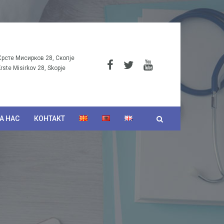
Крсте Мисирков 28, Скопје
Krste Misirkov 28, Skopje
А НАС
КОНТАКТ