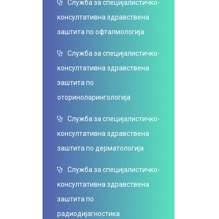
Служба за специјалистичко-
консултативна здравствена
заштита по офталмологија
Служба за специјалистичко-
консултативна здравствена
заштита по
оториноларингологија
Служба за специјалистичко-
консултативна здравствена
заштита по дерматологија
Служба за специјалистичко-
консултативна здравствена
заштита по
радиодијагностика