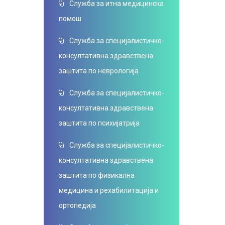
Служба за итна медицинска
помош
Служба за специјалистичко-
консултативна здравствена
заштита по неврологија
Служба за специјалистичко-
консултативна здравствена
заштита по психијатрија
Служба за специјалистичко-
консултативна здравствена
заштита по физикална
медицина и рехабилитација и
ортопедија