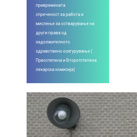
привремената
спреченост за работа и
мислење за остварување на
други права од
задолжителното
здравствено осигурување (
Првостепена и Второтстепена
лекарска комисија)