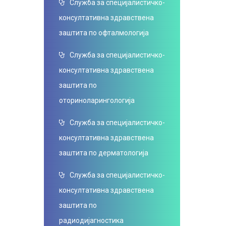
Служба за специјалистичко-
консултативна здравствена
заштита по офталмологија
Служба за специјалистичко-
консултативна здравствена
заштита по
оториноларингологија
Служба за специјалистичко-
консултативна здравствена
заштита по дерматологија
Служба за специјалистичко-
консултативна здравствена
заштита по
радиодијагностика