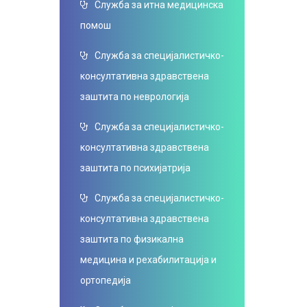
Служба за итна медицинска
помош
Служба за специјалистичко-
консултативна здравствена
заштита по неврологија
Служба за специјалистичко-
консултативна здравствена
заштита по психијатрија
Служба за специјалистичко-
консултативна здравствена
заштита по физикална
медицина и рехабилитација и
ортопедија