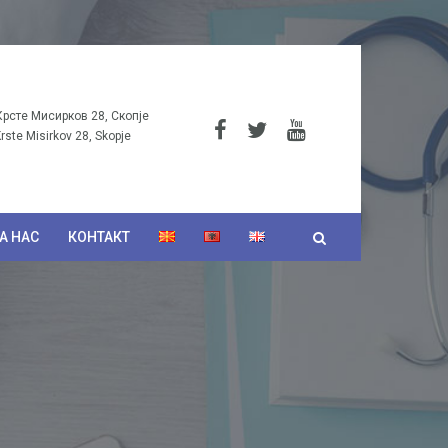
Крсте Мисирков 28, Скопје
Krste Misirkov 28, Skopje
А НАС
КОНТАКТ