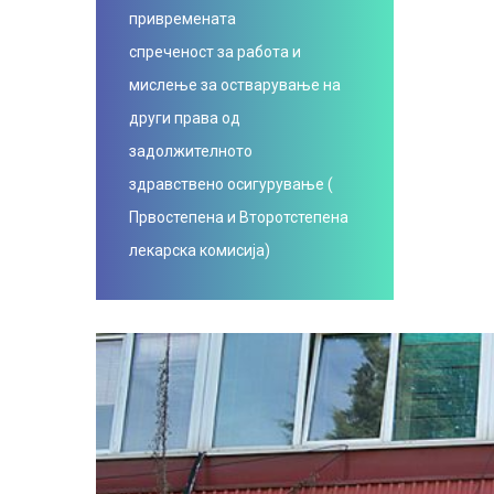
привремената
спреченост за работа и
мислење за остварување на
други права од
задолжителното
здравствено осигурување (
Првостепена и Второтстепена
лекарска комисија)