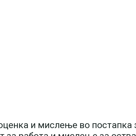
оценка и мислење во постапка 
 за работа и мислење за оств