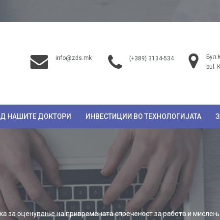
Бул.
info@zds.mk
(+389) 3134-534
bul. 
ОД НАШИТЕ ДОКТОРИ
ИНВЕСТИЦИИ ВО ТЕХНОЛОГИЈАТА
З
ка за оценување на привремената спреченост за работа и мислењ