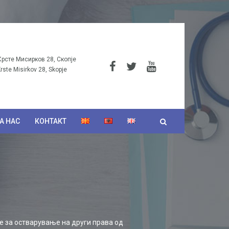
Крсте Мисирков 28, Скопје
Krste Misirkov 28, Skopje
А НАС
КОНТАКТ
е за остварување на други права од