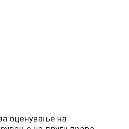
за оценување на
арување на други права