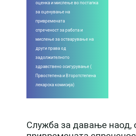
оценка и мислење во постапка
за оценување на
привремената
спреченост за работа и
мислење за остварување на
други права од
задолжителното
здравствено осигурување (
Првостепена и Второтстепена
лекарска комисија)
Служба за давање наод, 
привремената спреченост