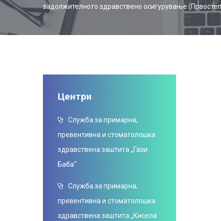
задолжителното здравствено осигурување (Првостепе
Центри
Служба за примарна,
превентивна и стоматолошка
здравствена заштита „Гази
Баба“
Служба за примарна,
превентивна и стоматолошка
здравствена заштита „Кисела