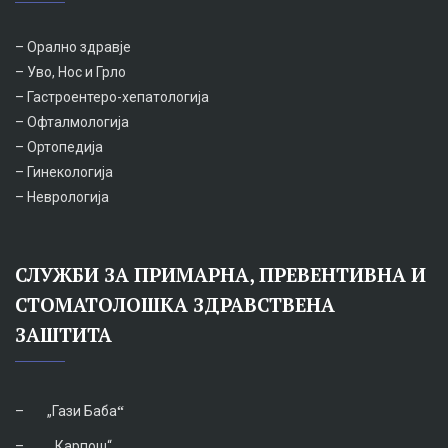
– Орално здравје
– Уво, Нос и Грло
– Гастроентеро-хепатологија
– Офталмологија
– Ортопедија
– Гинекологија
– Неврологија
СЛУЖБИ ЗА ПРИМАРНА, ПРЕВЕНТИВНА И
СТОМАТОЛОШКА ЗДРАВСТВЕНА
ЗАШТИТА
–
„Гази Баба
“
–
„Карпош“