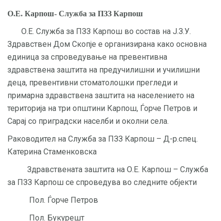
О.Е. Карпош- Служба за ПЗЗ Карпош
О.Е. Служба за ПЗЗ Карпош во состав на Ј.З.У.
Здравствен Дом Скопје е организирана како основна
единица за спроведување на превентивна
здравствена заштита на предучилишни и училишни
деца, превентивни стоматолошки прегледи и
примарна здравствена заштита на населението на
територија на три општини Карпош, Ѓорче Петров и
Сарај со приградски населби и околни села.
Раководител на Служба за ПЗЗ Карпош – Д-р.спец.
Катерина Стаменковска
Здравствената заштита на О.Е. Карпош – Служба
за ПЗЗ Карпош се спроведува во следните објекти
Пол. Ѓорче Петров
Пол. Букурешт