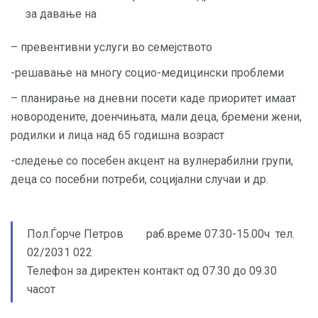
за давање на
– превентивни услуги во семејството
-решавање на многу социо-медицински проблеми
– планирање на дневни посети каде приоритет имаат
новородените, доенчињата, мали деца, бремени жени,
родилки и лица над 65 годишна возраст
-следење со посебен акцент на вулнерабилни групи,
деца со посебни потреби, социјални случаи и др.
Пол.Ѓорче Петров раб.време 07.30-15.00ч тел.
02/2031 022
Телефон за директен контакт од 07.30 до 09.30
часот