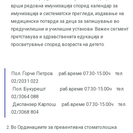
врши редовна имунизација според календар за
имунизација и систематски прегледи, издавање на
медицински потврди за деца за запишување во
предучилишни и училишни установи. Важен сегмент
претставува и здравствената едукација и
просветување според возраста на детето.
Пол. Ѓорче Петров раб.време 07.30-15.00ч тел.
02/2031 022
Пол. Букурешт раб.време 07.30-15.00ч тел.
02/3064 088
Диспанзер Карпош раб.време 07.30-15.00ч тел.
02/3068 804
Во Ординациите за превентивна стоматолошка