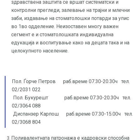
здравствена заштита се вршат систематски и
контролни прегледи, залевање на трајни и млечни
заби, издавање на стоматолошки потврди за упис
во 1во одделение. Неизоставен многу важен
сегмент е и стоматолошката индивидуална
едукација и воспитување како на децата така и на
целокупното население.
Пол. Ѓорче Петров раб.време 07.30-20.30ч тел.
02/2031 022
Пол. Букурешт раб.време 07.30-20.30ч тел.
02/3064 088
Диспанзер Карпош раб.време 07.30-15.00ч тел.
02/3068 804
Поливалентната патронажа е кадровски способна