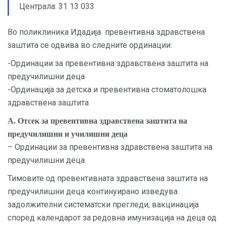
Централа: 31 13 033
Во поликлиника Идадија превентивна здравствена
заштита се одвива во следните ординации:
-Ординации за превентивна здравствена заштита на
предучилишни деца
-Ординација за детска и превентивна стоматолошка
здравствена заштита
А. Отсек за превентивна здравствена заштита на
предучилишни и училишни деца
– Ординации за превентивна здравствена заштита на
предучилишни деца
Тимовите од превентивната здравствена заштита на
предучилишни деца континуирано изведува
задолжителни систематски прегледи, вакцинација
според календарот за редовна имунизација на деца од