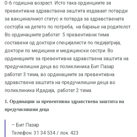
0-6 годишна возраст. Исто така ординциите за
превентивна здравствена заштита издаваат потврди
за вакциналниот статус и потврда за здравствената
состојба на детето по потреба, на барање на родителот.
Во ординациите работат 5 превентивни тима
составени од доктори специјалисти по педијатрија,
доктори по медицина и медицински сестри. Во
ординациите за превентивна здравствена заштита на
предучилишни деца во поликлиника Бит Пазар
работат 3 тима, во ординациите за превентивна
здравствена заштита на предучилишни деца во
поликлиника Идадија, работат 2 тима.
1. Ординации за превентивна здравствена заштита на
предучилишни деца
– Бит Пазар
Телефон: 31 34 534 / лок. 423