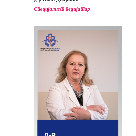
Специјалист педијатар