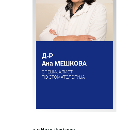
д-р Иван Двојаков