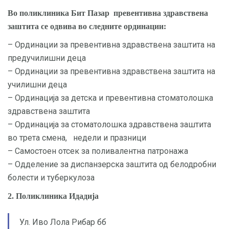
Во поликлиника Бит Пазар превентивна здравствена
заштита се одвива во следните ординации:
– Ординации за превентивна здравствена заштита на
предучилишни деца
– Ординации за превентивна здравствена заштита на
училишни деца
– Ординација за детска и превентивна стоматолошка
здравствена заштита
– Ординација за стоматолошка здравствена заштита
во трета смена, недели и празници
– Самостоен отсек за поливалентна патронажа
– Одделение за диспанзерска заштита од белодробни
болести и туберкулоза
2. Поликлиника Идадија
Ул. Иво Лола Рибар бб