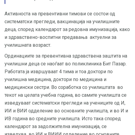
Активноста на превентивни тимови се состои од
систематски прегледи, вакцинација на училишните
деца, според календарот за редовна имунизација, како
и здравствено-воспитни предавања актуелни за
училишната возраст.
Ординациите за превентивна здравствена заштита на
училишни деца се наоѓаат во поликлиника Бит Пазар.
Работата ја извршуваат 4 тима и тоа доктори по
училишна медицина, доктори по медицина и
медицински сестри. Во соработка со училиштата во
текот на целата учебна година, во самите училишта се
изведуваат систематски прегледи на учениците од И,
ИИ и ВИИ одделение во основните училишта, и во И и
ИВ година во средните училишта. Исто така според
календарот за задолжителна имунизација, се
изведува во ИИ и ВИИИ одделение во основните