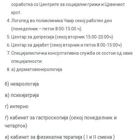
соработка со Центрите за социјални грижи и Црвениот
крст.
Логопед во поликлиника Чаир секој работен ден
(понеделник – петок 8:00-15:00 ч).
Центар за депресија (секој вторник 15:00-20:00ч)
Центар за дијабет (секој вторник и петок 8:00-15:00ч)
Специјалистичка консултативна служба се состои од овие
специјалности:
a) дерматовенерологија
б) неврологија
в) психијатрија
г) интерно
ѓ) кабинет за гастроскопија (секој понеделник и
четврток)
и) кабинет за физикална терапија ( I и II смена )