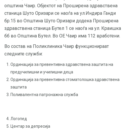
општина Чаир. Објектот на Проширена здравствена
станица Шуто Оризари се наоѓа на ул.Индира Ганди
бр.15 во Општина Шуто Оризари додека Проширена
здравствена станица Бутел 1 се наоѓа на ул. Краишка
бб во Општина Бутел. Во ОЕ Чаир има 112 вработени.
Во состав на Поликлиника Чаир функционираат
следните служби:
Ординација за превентивна здравствена заштита на
предучилишни и училишни деца
Ординација за превентивна стоматолошка здравствена
заштита
Поливалентна патронажна служба
Логопед
Центар за депресија