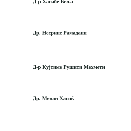
Д-р Хасибе Беља
Др. Несрине Рамадани
Д-р Кујтиме Рушити Мехмети
Др. Менан Хасиќ