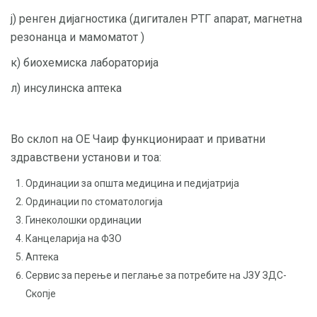
ј) ренген дијагностика (дигитален РТГ апарат, магнетна
резонанца и мамоматот )
к) биохемиска лабораторија
л) инсулинска аптека
Во склоп на ОЕ Чаир функционираат и приватни
здравствени установи и тоа:
Ординации за општа медицина и педијатрија
Ординации по стоматологија
Гинеколошки ординации
Канцеларија на ФЗО
Аптека
Сервис за перење и пеглање за потребите на ЈЗУ ЗДС-
Скопје