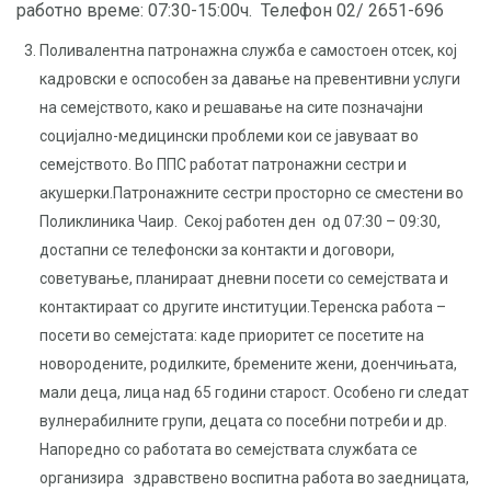
работно време: 07:30-15:00ч. Телефон 02/ 2651-696
Поливалентна патронажна служба е самостоен отсек, кој
кадровски е оспособен за давање на превентивни услуги
на семејството, како и решавање на сите позначајни
социјално-медицински проблеми кои се јавуваат во
семејството. Во ППС работат патронажни сестри и
акушерки.Патронажните сестри просторно се сместени во
Поликлиника Чаир. Секој работен ден од 07:30 – 09:30,
достапни се телефонски за контакти и договори,
советување, планираат дневни посети со семејствата и
контактираат со другите институции.Теренска работа –
посети во семејстата: каде приоритет се посетите на
новородените, родилките, бремените жени, доенчињата,
мали деца, лица над 65 години старост. Особено ги следат
вулнерабилните групи, децата со посебни потреби и др.
Напоредно со работата во семејствата службата се
организира здравствено воспитна работа во заедницата,