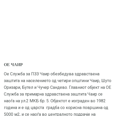
ОЕ ЧАИР
Ое Служба за ПЗЗ Чаир обезбедува здравствена
заштита на населението од четири општини Чаир, Шуто
Оризари, Бутел и Чучер Сандево. Главниот објект на ОЕ
Служба за примарна здравствена заштита Чаир се
наоѓа на ул.2 МКБ бр. 5. Објектот е изграден во 1982
година и е од цврста градба со корисна површина од
5000 м2, и се наоѓа во централното подрачје на