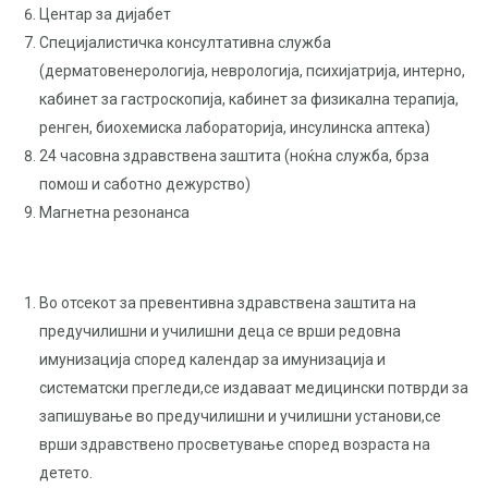
Центар за дијабет
Специјалистичка консултативна служба
(дерматовенерологија, неврологија, психијатрија, интерно,
кабинет за гастроскопија, кабинет за физикална терапија,
ренген, биохемиска лабораторија, инсулинска аптека)
24 часовна здравствена заштита (ноќна служба, брза
помош и саботно дежурство)
Магнетна резонанса
Во отсекот за превентивна здравствена заштита на
предучилишни и училишни деца се врши редовна
имунизација според календар за имунизација и
систематски прегледи,се издаваат медицински потврди за
запишување во предучилишни и училишни установи,се
врши здравствено просветување според возраста на
детето.