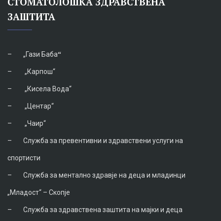
СТОМАТОЛОШКА ЗДРАВСТВЕНА
ЗАШТИТА
–
„Гази Баба
“
–
„Карпош“
–
„Кисела Вода“
–
„Центар“
–
„Чаир“
–
Служба за превентивни и здравствени услуги на
спортисти
–
Служба за ментално здравје на деца и младинци
„Младост“ – Скопје
–
Служба за здравствена заштита на мајки и деца