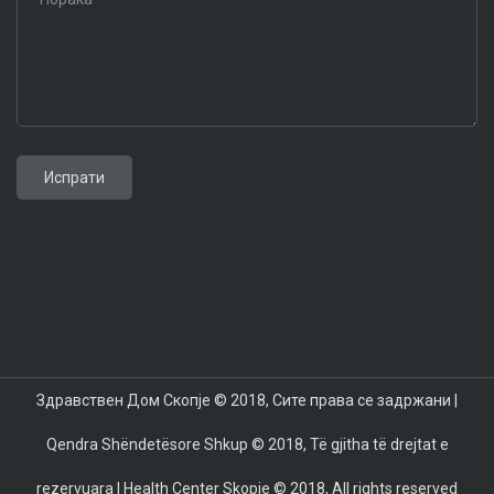
Toyota GR Corolla 2024
Aston Martin DB12
Toyota Supra 2024
BMW X7 2024
Mazda CX-70
Mazda CX-90
Здравствен Дом Скопје © 2018, Сите права се задржани |
Qendra Shëndetësore Shkup © 2018, Të gjitha të drejtat e
rezervuara | Health Center Skopje © 2018, All rights reserved