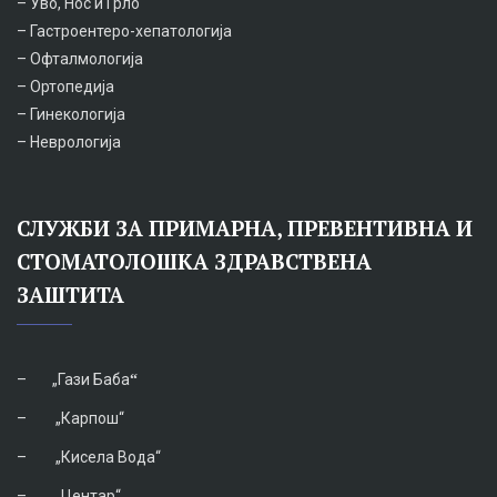
– Уво, Нос и Грло
– Гастроентеро-хепатологија
– Офталмологија
– Ортопедија
– Гинекологија
– Неврологија
СЛУЖБИ ЗА ПРИМАРНА, ПРЕВЕНТИВНА И
СТОМАТОЛОШКА ЗДРАВСТВЕНА
ЗАШТИТА
–
„Гази Баба
“
–
„Карпош“
–
„Кисела Вода“
–
„Центар“