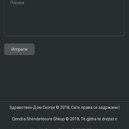
Toyota GR Corolla 2024
Aston Martin DB12
Toyota Supra 2024
BMW X7 2024
Mazda CX-70
Mazda CX-90
Здравствен Дом Скопје © 2018, Сите права се задржани |
Qendra Shëndetësore Shkup © 2018, Të gjitha të drejtat e