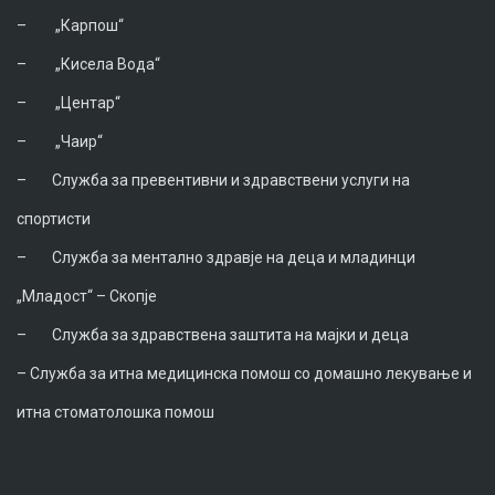
–
„Карпош“
–
„Кисела Вода“
–
„Центар“
–
„Чаир“
–
Служба за превентивни и здравствени услуги на
спортисти
–
Служба за ментално здравје на деца и младинци
„Младост“ – Скопје
–
Служба за здравствена заштита на мајки и деца
–
Служба за итна медицинска помош со домашно лекување и
итна стоматолошка помош