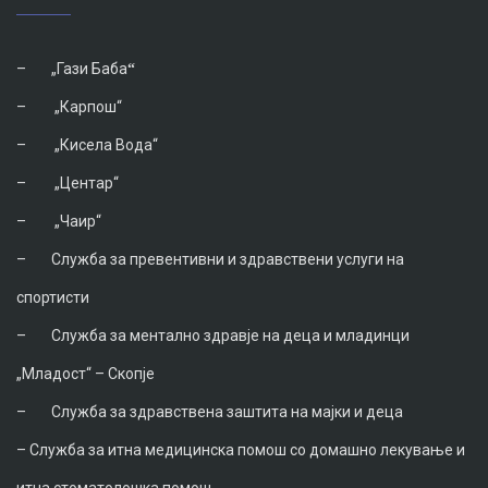
–
„Гази Баба
“
–
„Карпош“
–
„Кисела Вода“
–
„Центар“
–
„Чаир“
–
Служба за превентивни и здравствени услуги на
спортисти
–
Служба за ментално здравје на деца и младинци
„Младост“ – Скопје
–
Служба за здравствена заштита на мајки и деца
–
Служба за итна медицинска помош со домашно лекување и