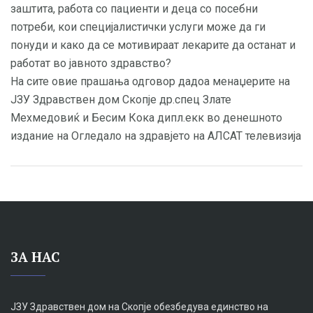
заштита, работа со пациенти и деца со посебни
потреби, кои специјалистички услуги може да ги
понуди и како да се мотивираат лекарите да останат и
работат во јавното здравство?
На сите овие прашања одговор дадоа менаџерите на
ЈЗУ Здравствен дом Скопје др.спец Злате
Мехмедовиќ и Бесим Кока дипл.екк во денешното
издание на Огледало на здравјето на АЛСАТ телевизија
ЗА НАС
ЈЗУ Здравствен дом на Скопје обезбедува единство на