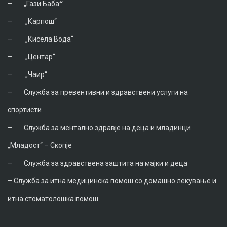
–
„Гази Баба
“
–
„Карпош“
–
„Кисела Вода“
–
„Центар“
–
„Чаир“
–
Служба за превентивни и здравствени услуги на
спортисти
–
Служба за ментално здравје на деца и младинци
„Младост“ – Скопје
–
Служба за здравствена заштита на мајки и деца
–
Служба за итна медицинска помош со домашно лекување и
итна стоматолошка помош