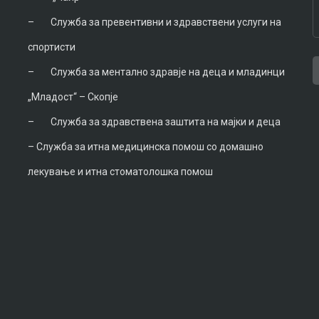
–
Служба за превентивни и здравствени услуги на
спортисти
–
Служба за ментално здравје на деца и младинци
T
A
„Младост“ – Скопје
T
B
M
M
–
Служба за здравствена заштита на мајки и деца
–
Служба за итна медицинска помош со домашно
лекување и итна стоматолошка помош