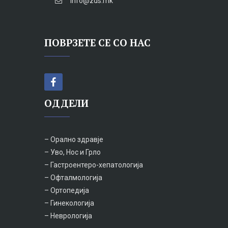
info@zds.mk
ПОВРЗЕТЕ СЕ СО НАС
ОДДЕЛИ
– Орално здравје
– Уво, Нос и Грло
– Гастроентеро-хепатологија
– Офталмологија
– Ортопедија
– Гинекологија
– Неврологија