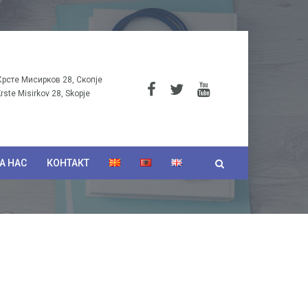
Крсте Мисирков 28, Скопје
Krste Misirkov 28, Skopje
А НАС
КОНТАКТ