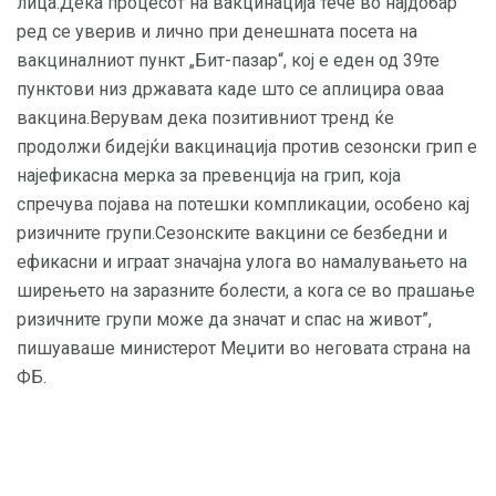
лица.Дека процесот на вакцинација тече во најдобар
ред се уверив и лично при денешната посета на
вакциналниот пункт „Бит-пазар“, кој е еден од 39те
пунктови низ државата каде што се аплицира оваа
вакцина.Верувам дека позитивниот тренд ќе
продолжи бидејќи вакцинација против сезонски грип е
најефикасна мерка за превенција на грип, која
спречува појава на потешки компликации, особено кај
ризичните групи.Сезонските вакцини се безбедни и
ефикасни и играат значајна улога во намалувањето на
ширењето на заразните болести, а кога се во прашање
ризичните групи може да значат и спас на живот”,
пишуаваше министерот Меџити во неговата страна на
ФБ.