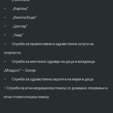
–
„Карпош“
–
„Кисела Вода“
–
„Центар“
–
„Чаир“
–
Служба за превентивни и здравствени услуги на
спортисти
–
Служба за ментално здравје на деца и младинци
„Младост“ – Скопје
–
Служба за здравствена заштита на мајки и деца
–
Служба за итна медицинска помош со домашно лекување и
итна стоматолошка помош