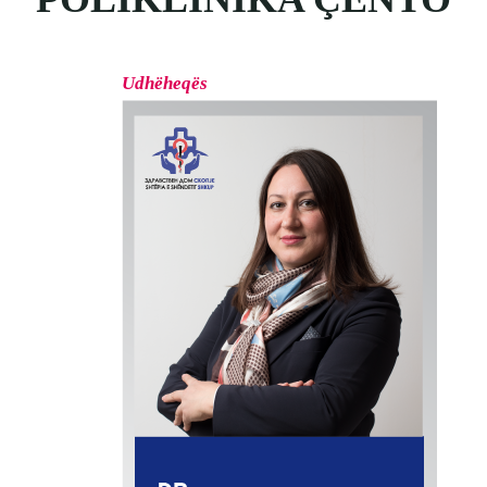
Udhëheqës