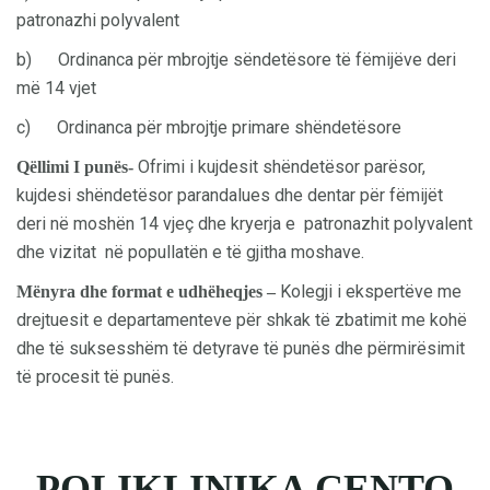
patronazhi polyvalent
b) Ordinanca për mbrojtje sëndetësore të fëmijëve deri
më 14 vjet
c) Ordinanca për mbrojtje primare shëndetësore
Ofrimi i kujdesit shëndetësor parësor,
Qëllimi I punës-
kujdesi shëndetësor parandalues dhe dentar për fëmijët
deri në moshën 14 vjeç dhe kryerja e patronazhit polyvalent
dhe vizitat në popullatën e të gjitha moshave.
Kolegji i ekspertëve me
Mënyra dhe format e udhëheqjes –
drejtuesit e departamenteve për shkak të zbatimit me kohë
dhe të suksesshëm të detyrave të punës dhe përmirësimit
të procesit të punës.
POLIKLINIKA ÇENTO