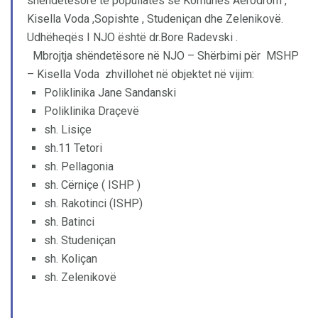
shëndetësore të popullates së Komunës Aerodrom ,
Kisella Voda ,Sopishte , Studeniçan dhe Zelenikovë.
Udhëheqës I NJO është dr.Bore Radevski .
Mbrojtja shëndetësore në NJO – Shërbimi për MSHP
– Kisella Voda zhvillohet në objektet në vijim:
Poliklinika Jane Sandanski
Poliklinika Draçevë
sh. Lisiçe
sh.11 Tetori
sh. Pellagonia
sh. Cërniçe ( ISHP )
sh. Rakotinci (ISHP)
sh. Batinci
sh. Studeniçan
sh. Koliçan
sh. Zelenikovë