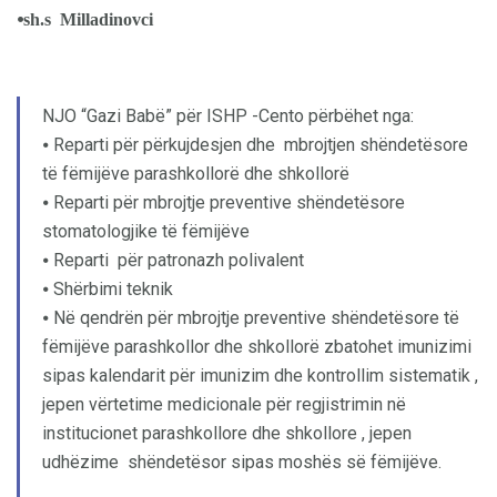
⦁
sh.s Milladinovci
NJO “Gazi Babë” për ISHP -Cento përbëhet nga:
⦁ Reparti për përkujdesjen dhe mbrojtjen shëndetësore
të fëmijëve parashkollorë dhe shkollorë
⦁ Reparti për mbrojtje preventive shëndetësore
stomatologjike të fëmijëve
⦁ Reparti për patronazh polivalent
⦁ Shërbimi teknik
⦁ Në qendrën për mbrojtje preventive shëndetësore të
fëmijëve parashkollor dhe shkollorë zbatohet imunizimi
sipas kalendarit për imunizim dhe kontrollim sistematik ,
jepen vërtetime medicionale për regjistrimin në
institucionet parashkollore dhe shkollore , jepen
udhëzime shëndetësor sipas moshës së fëmijëve.