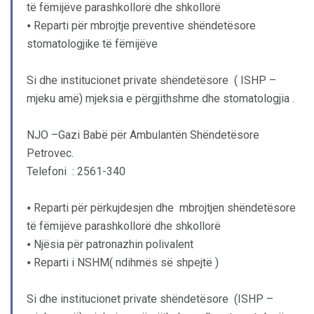
të fëmijëve parashkollorë dhe shkollorë
⦁ Reparti për mbrojtje preventive shëndetësore
stomatologjike të fëmijëve
Si dhe institucionet private shëndetësore ( ISHP –
mjeku amë) mjeksia e përgjithshme dhe stomatologjia .
NJO –Gazi Babë për Ambulantën Shëndetësore
Petrovec.
Telefoni : 2561-340
⦁ Reparti për përkujdesjen dhe mbrojtjen shëndetësore
të fëmijëve parashkollorë dhe shkollorë
⦁ Njësia për patronazhin polivalent
⦁ Reparti i NSHM( ndihmës së shpejtë )
Si dhe institucionet private shëndetësore (ISHP –