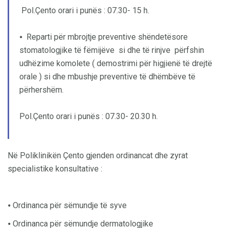
Pol.Çento orari i punës : 07.30- 15 h.
⦁ Reparti për mbrojtje preventive shëndetësore
stomatologjike të fëmijëve si dhe të rinjve përfshin
udhëzime komolete ( demostrimi për higjienë të drejtë
orale ) si dhe mbushje preventive të dhëmbëve të
përhershëm.
Pol.Çento orari i punës : 07.30- 20.30 h.
Në Poliklinikën Çento gjenden ordinancat dhe zyrat
specialistike konsultative :
⦁ Ordinanca për sëmundje të syve
⦁ Ordinanca për sëmundje dermatologjike