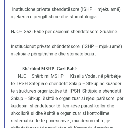
Institucione private shëndetësore (ISHP – mjeku amë)
mjekësia e përgjithshme dhe stomatologjia .
NJO– Gazi Babë për sacionin shëndetësorë Grushinë.
Institucionet private shëndetësore (ISHP – mjeku amë)
mjeksia e përgjithshme dhe stomatologjia .
Shërbimi MSHP Gazi Babë
NJO – Shërbimi MSHP
– Kisella Voda , në përbërje
të IPSH Shtëpia e shëndetit Shkup – Shkup në kuandër
të struktures organizative të IPSH Shtëpia e shëndetit
Shkup – Shkup është e organizuar si njësi parësore për
kujdesin shëndetësor të fëmijëve parashkollor dhe
shkollorë si dhe është e organizuar si kontrollime
sistematike të të punësuarve , mundëson mbrojtje