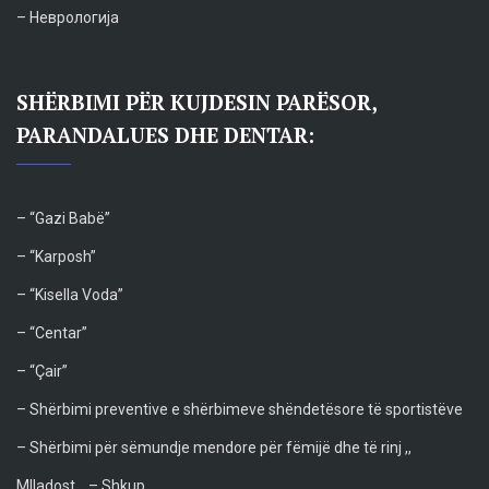
– Неврологија
SHËRBIMI PËR KUJDESIN PARËSOR,
PARANDALUES DHE DENTAR:
– “Gazi Babë”
– “Karposh”
– “Kisella Voda”
– “Centar”
– “Çair”
– Shërbimi preventive e shërbimeve shëndetësore të sportistëve
– Shërbimi për sëmundje mendore për fëmijë dhe të rinj ,,
Mlladost ,, – Shkup