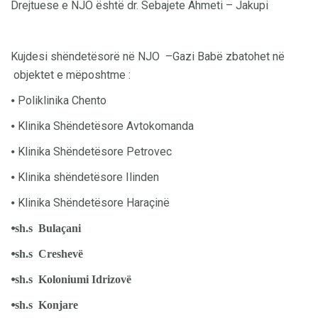
Drejtuese e NJO është dr. Sebajete Ahmeti – Jakupi
Kujdesi shëndetësorë në NJO –Gazi Babë zbatohet në
objektet e mëposhtme :
⦁ Poliklinika Chento
⦁ Klinika Shëndetësore Avtokomanda
⦁ Klinika Shëndetësore Petrovec
⦁ Klinika shëndetësore Ilinden
⦁ Klinika Shëndetësore Haraçinë
⦁
sh.s Bulaçani
⦁
sh.s Creshevë
⦁
sh.s Koloniumi Idrizovë
⦁
sh.s Konjare