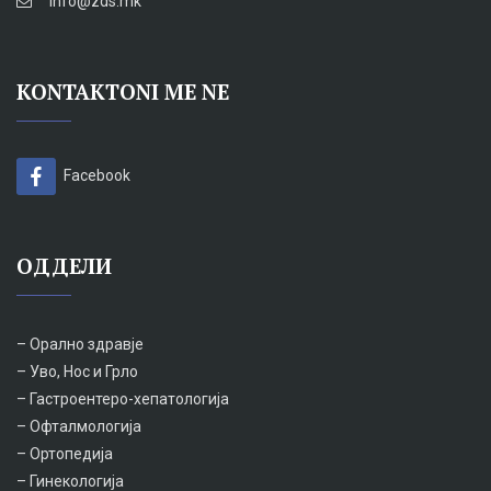
info@zds.mk
KONTAKTONI ME NE
Facebook
ОДДЕЛИ
– Орално здравје
– Уво, Нос и Грло
– Гастроентеро-хепатологија
– Офталмологија
– Ортопедија
– Гинекологија