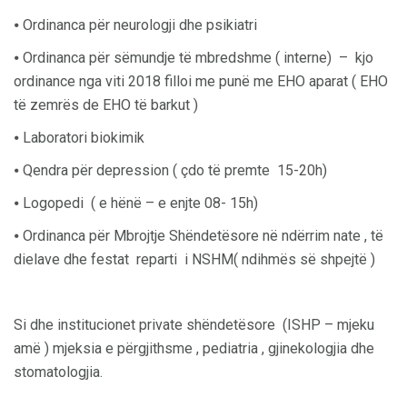
⦁ Оrdinanca për neurologji dhe psikiatri
⦁ Ordinanca për sëmundje të mbredshme ( interne) – kjo
ordinance nga viti 2018 filloi me punë me EHO aparat ( EHO
të zemrës de EHO të barkut )
⦁ Laboratori biokimik
⦁ Qendra për depression ( çdo të premte 15-20h)
⦁ Logopedi ( e hënë – e enjte 08- 15h)
⦁ Ordinanca për Mbrojtje Shëndetësore në ndërrim nate , të
dielave dhe festat
reparti i NSHM( ndihmës së shpejtë )
Si dhe institucionet private shëndetësore (ISHP – mjeku
amë ) mjeksia e përgjithsme , pediatria , gjinekologjia dhe
stomatologjia.