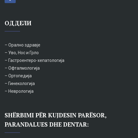
ОДДЕЛИ
– Орално здравје
– Уво, Нос и Грло
– Гастроентеро-хепатологија
– Офталмологија
– Ортопедија
– Гинекологија
– Неврологија
SHËRBIMI PËR KUJDESIN PARËSOR,
PARANDALUES DHE DENTAR: