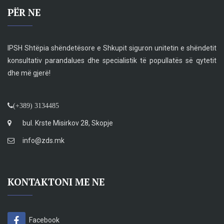
PËR NE
IPSH Shtëpia shëndetësore e Shkupit siguron unitetin e shëndetit
konsultativ parandalues dhe specialistik të popullatës së qytetit
dhe më gjerë!
(+389) 3134485
bul. Krste Misirkov 28, Skopje
info@zds.mk
KONTAKTONI ME NE
Facebook