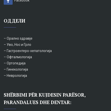
Facebook
ОДДЕЛИ
– Орално здравје
– Уво, Нос и Грло
– Гастроентеро-хепатологија
– Офталмологија
– Ортопедија
– Гинекологија
– Неврологија
SHËRBIMI PËR KUJDESIN PARËSOR,
PARANDALUES DHE DENTAR: