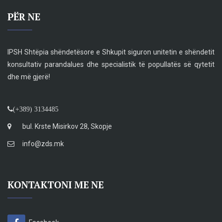
PËR NE
IPSH Shtëpia shëndetësore e Shkupit siguron unitetin e shëndetit
konsultativ parandalues dhe specialistik të popullatës së qytetit
dhe më gjerë!
(+389) 3134485
bul. Krste Misirkov 28, Skopje
info@zds.mk
KONTAKTONI ME NE