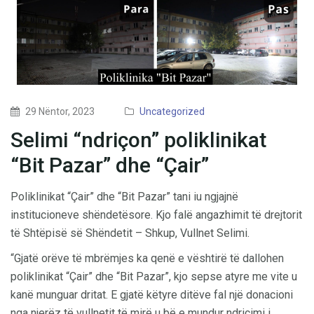
29 Nëntor, 2023
Uncategorized
Selimi “ndriçon” poliklinikat
“Bit Pazar” dhe “Çair”
Poliklinikat “Çair” dhe “Bit Pazar” tani iu ngjajnë
institucioneve shëndetësore. Kjo falë angazhimit të drejtorit
të Shtëpisë së Shëndetit – Shkup, Vullnet Selimi.
“Gjatë orëve të mbrëmjes ka qenë e vështirë të dallohen
poliklinikat “Çair” dhe “Bit Pazar”, kjo sepse atyre me vite u
kanë munguar dritat. E gjatë këtyre ditëve fal një donacioni
nga njerëz të vullnetit të mirë u bë e mundur ndriçimi i