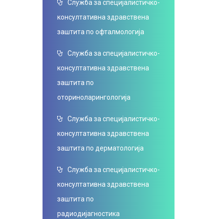
Служба за специјалистичко-
консултативна здравствена
заштита по офталмологија
Служба за специјалистичко-
консултативна здравствена
заштита по
оториноларингологија
Служба за специјалистичко-
консултативна здравствена
заштита по дерматологија
Служба за специјалистичко-
консултативна здравствена
заштита по
радиодијагностика