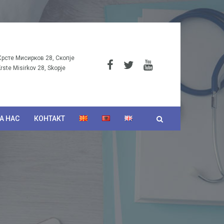
Крсте Мисирков 28, Скопје
Krste Misirkov 28, Skopje
А НАС
КОНТАКТ