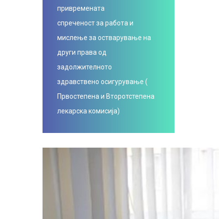
привремената
спреченост за работа и
мислење за остварување на
други права од
задолжителното
здравствено осигурување (
Првостепена и Второтстепена
лекарска комисија)