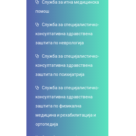
Служба за итна медицинска
помош
Служба за специјалистичко-
консултативна здравствена
заштита по неврологија
Служба за специјалистичко-
консултативна здравствена
заштита по психијатрија
Служба за специјалистичко-
консултативна здравствена
заштита по физикална
медицина и рехабилитација и
ортопедија